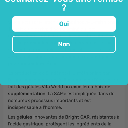
lente.
?
SAMe
est l'abréviation de
S-adénosyl-L-méthionine
.
Oui
Il s'agit d'un
dérivé d'acide aminé
qui est
naturellement présent dans le corps humain.
On la
trouve principalement dans le cerveau et le foie
, et
Non
sa fonction principale est de métaboliser l'acide
aminé méthionine, que l'organisme ne peut pas
produire par lui-même.
La production de S-adénosyl-L-méthionine par
l'organisme commence à diminuer avec l'âge, ce qui
fait des gélules Vita World un excellent choix de
supplémentation
. La SAMe est impliquée dans de
nombreux processus importants et est
indispensable à l'homme.
Les
gélules
innovantes
de Bright GAR
, résistantes à
l'acide gastrique, protègent les ingrédients de la