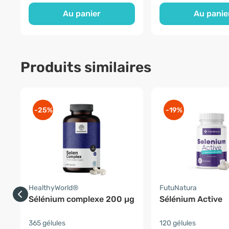
Au panier
Au panie
Produits similaires
-25%
-19%
HealthyWorld®
FutuNatura
Sélénium complexe 200 µg
Sélénium Active
365 gélules
120 gélules