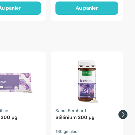
Au panier
Au panier
ition
Sanct Bernhard
F
 200 µg
Sélénium 200 µg
180 gélules
e