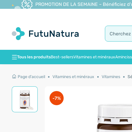
PROMOTION DE LA SEMAINE – Bénéficiez d'une
Tous les produits
Best-sellers
Vitamines et minéraux
Amincis
Page d'accueil
Vitamines et minéraux
Vitamines
Sé
-7%