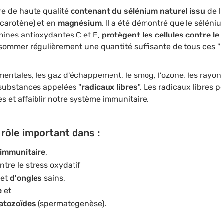
e de haute qualité
contenant du sélénium naturel issu
de l
carotène) et en
magnésium
. Il a été démontré que le sélén
amines antioxydantes C et E,
protègent les cellules contre le
sommer régulièrement une quantité suffisante de tous ces 
entales, les gaz d'échappement, le smog, l'ozone, les rayo
 substances appelées "
radicaux libres
". Les radicaux libres 
s et affaiblir notre système immunitaire.
rôle important dans :
immunitaire
,
tre le stress oxydatif
x
et
d'ongles
sains,
e
et
atozoïdes
(spermatogenèse).