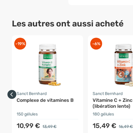
Les autres ont aussi acheté
-19%
-6%
Sanct Bernhard
Sanct Bernhard
Complexe de vitamines B
Vitamine C + Zinc
(libération lente)
150 gélules
180 gélules
10,99 €
15,49 €
13,49 €
16,49 €