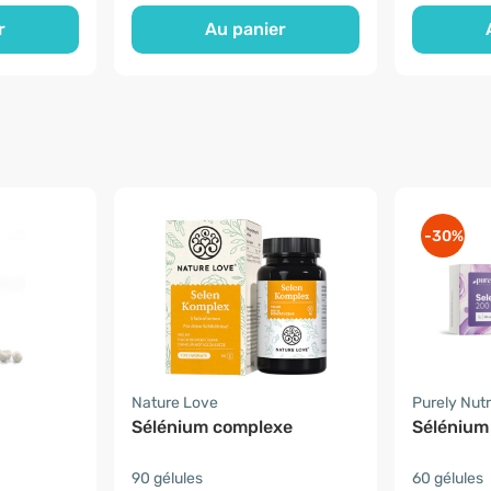
r
Au panier
-30%
Nature Love
Purely Nutr
Sélénium complexe
Sélénium
90 gélules
60 gélules