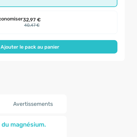
conomiser
32,97 €
40,47 €
Ajouter le pack au panier
Avertissements
et du magnésium
.