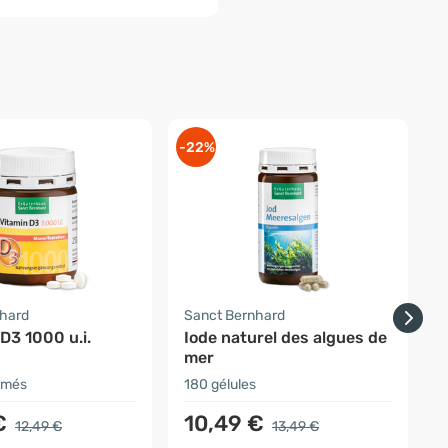
-22%
nhard
Sanct Bernhard
S
D3 1000 u.i.
Iode naturel des algues de
mer
imés
180 gélules
1
€
10,49 €
12,49 €
13,49 €