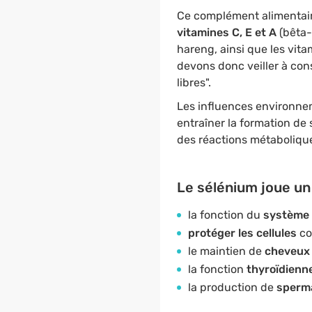
Ce complément alimentair
vitamines C, E et A
(bêta-
hareng, ainsi que les vit
devons donc veiller à con
libres".
Les influences environnem
entraîner la formation de
des réactions métabolique
Le sélénium joue un 
la fonction du
système 
protéger les cellules
con
le maintien de
cheveu
la fonction
thyroïdienn
la production de
sperm