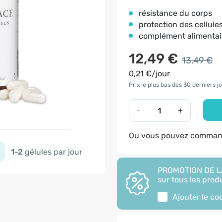
résistance du corps
protection des cellule
complément alimentai
12,49 €
13,49 €
0,21 €/jour
Prix le plus bas des 30 derniers jo
-
+
Ou vous pouvez command
1-2
gélules par jour
PROMOTION DE LA
sur tous les produ
Ajouter le c