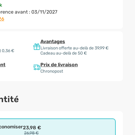
k
rence avant :
03/11/2027
26
Avantages
Livraison offerte au-delà de 39,99 €
 0,36 €
Cadeau au-delà de 50 €
Prix de livraison
nt
Chronopost
ntité
économiser
23,98 €
26,98 €