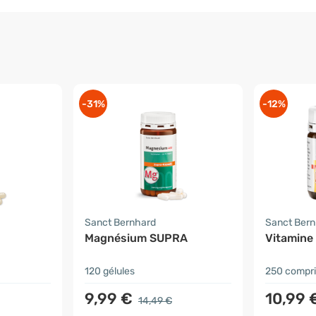
-31%
-12%
Sanct Bernhard
Sanct Ber
Magnésium SUPRA
Vitamine 
120 gélules
250 compr
9,99 €
10,99 
14,49 €