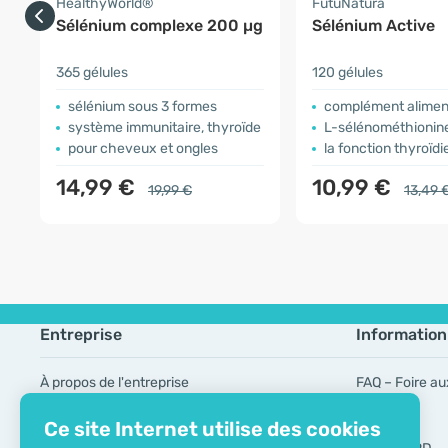
HealthyWorld®
FutuNatura
Sélénium complexe 200 µg
Sélénium Active
365 gélules
120 gélules
sélénium sous 3 formes
complément alimentaire 
système immunitaire, thyroïde
L-sélénométhionin
pour cheveux et ongles
la fonction thyroïd
14,99 €
10,99 €
19,99 €
13,49 
Entreprise
Information
À propos de l'entreprise
FAQ – Foire au
Certificat ECO
Marques
Ce site Internet utilise des cookies