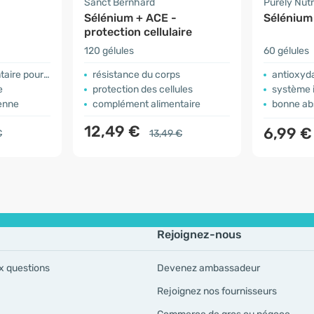
Sanct Bernhard
Purely Nutr
Sélénium + ACE -
Sélénium
protection cellulaire
120 gélules
60 gélules
pour adultes
résistance du corps
antioxyd
e
protection des cellules
système i
ienne
complément alimentaire
bonne ab
12,49 €
6,99 
€
13,49 €
Rejoignez-nous
x questions
Devenez ambassadeur
Rejoignez nos fournisseurs