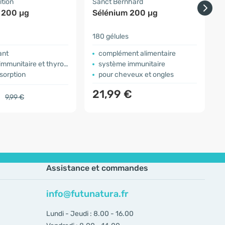
ition
Sanct Bernhard
F
 200 µg
Sélénium 200 µg
180 gélules
e
ant
complément alimentaire
mmunitaire et thyroïde
système immunitaire
sorption
pour cheveux et ongles
21,99 €
€
9,99 €
Assistance et commandes
info@futunatura.fr
Lundi - Jeudi : 8.00 - 16.00