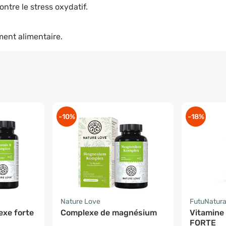
ontre le stress oxydatif.
ent alimentaire.
-10%
-18%
Nature Love
FutuNatur
exe forte
Complexe de magnésium
Vitamine
FORTE