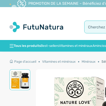
PROMOTION DE LA SEMAINE – Bénéficiez d'une
Tous les produits
Best-sellers
Vitamines et minéraux
Amincis
Page d'accueil
Vitamines et minéraux
Minéraux
Sé