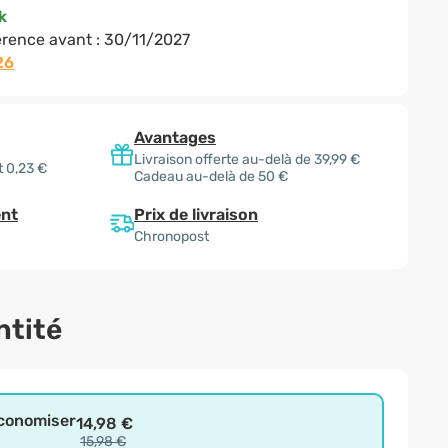
k
rence avant :
30/11/2027
26
Avantages
Livraison offerte au-delà de 39,99 €
 0,23 €
Cadeau au-delà de 50 €
Prix de livraison
nt
Chronopost
ntité
économiser
14,98 €
15,98 €