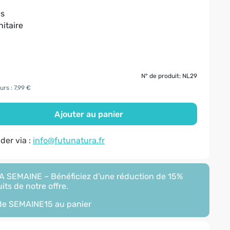
es
itaire
N° de produit: NL29
urs : 7,99 €
Ajouter au panier
er via :
info@futunatura.fr
 SEMAINE – Bénéficiez d'une réduction de 15%
its de notre offre.
ode
SEMAINE15
au panier