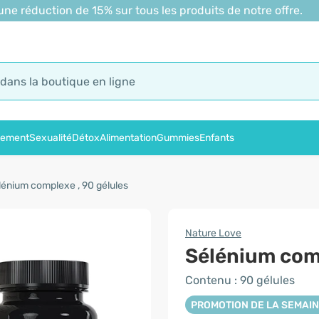
 réduction de 15% sur tous les produits de notre offre.
sement
Sexualité
Détox
Alimentation
Gummies
Enfants
lénium complexe , 90 gélules
Nature Love
Sélénium com
Contenu : 90 gélules
PROMOTION DE LA SEMAI