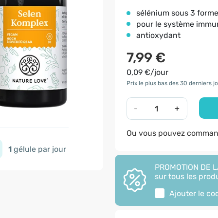
sélénium sous 3 form
pour le système immun
antioxydant
7,99 €
0,09 €/jour
Prix le plus bas des 30 derniers jo
-
+
Ou vous pouvez command
1
gélule par jour
PROMOTION DE LA
sur tous les produ
Ajouter le c