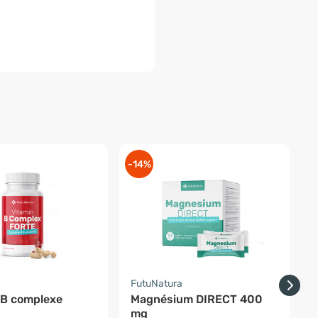
-14%
-
a
FutuNatura
F
 B complexe
Magnésium DIRECT 400
V
mg