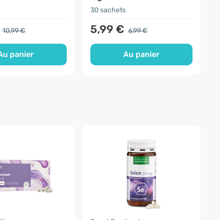
30 sachets
1
5,99 €
10,99 €
6,99 €
Au panier
Au panier