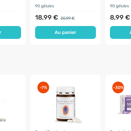
90 gélules
90 gélules
18,99 €
8,99 €
20,99 €
r
Au panier
-7%
-30%