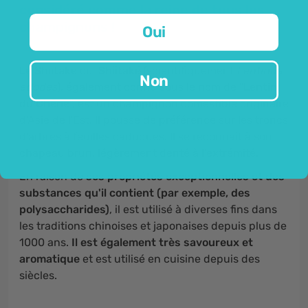
considéré comme la reine de tous les
champignons !
Oui
Le Shiitake
ou
Shiitaké
(scientifiquement
Lentinus
Non
edodes
), également connu sous le nom de "
Lentin
du Chêne
", est un champignon comestible originaire
d'Asie de l'Est. Il pousse de préférence sur les troncs
d'arbres à feuilles caduques. Il se reconnaît à son
chapeau brun, légèrement denté à l'extrémité.
En raison de
ses propriétés exceptionnelles et des
substances qu'il contient (par exemple, des
polysaccharides)
, il est utilisé à diverses fins dans
les traditions chinoises et japonaises depuis plus de
1000 ans.
Il est également très savoureux et
aromatique
et est utilisé en cuisine depuis des
siècles.