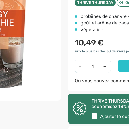
THRIVE THURSDAY
0
protéines de chanvre
goût et arôme de cac
végétalien
10,49 €
Prix le plus bas des 30 derniers jo
-
+
Ou vous pouvez command
THRIVE THURSDAY 
économisez 18% s
Ajouter le c