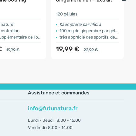
120 gélules
3
naturel
Kaempferia parviflora
centration
100 mg de gingembre par gélule
lémentaire de l'organisme
très apprécié des sportifs, des couples ...
€
19,99 €
19,99 €
22,99 €
Assistance et commandes
info@futunatura.fr
Lundi - Jeudi : 8.00 - 16.00
Vendredi : 8.00 - 14.00