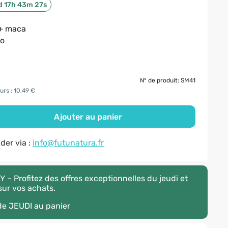
d 17h 43m 27s
 + maca
ao
N° de produit: SM41
urs : 10,49 €
Ajouter au panier
er via :
info@futunatura.fr
– Profitez des offres exceptionnelles du jeudi et
ur vos achats.
ode
JEUDI
au panier