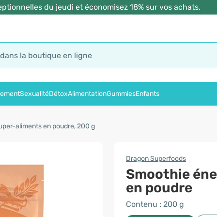
ptionnelles du jeudi et économisez 18% sur vos achats.
sement
Sexualité
Détox
Alimentation
Gummies
Enfants
uper-aliments en poudre, 200 g
Dragon Superfoods
Smoothie éne
en poudre
Contenu : 200 g