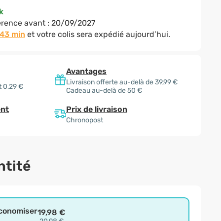
k
rence avant :
20/09/2027
 43 min
et votre colis sera expédié aujourd’hui.
Avantages
Livraison offerte au-delà de 39,99 €
 0,29 €
Cadeau au-delà de 50 €
Prix de livraison
nt
Chronopost
ntité
économiser
19,98 €