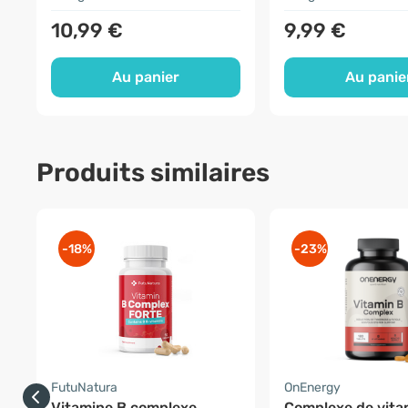
10,99 €
9,99 €
Au panier
Au panie
Produits similaires
-18%
-23%
FutuNatura
OnEnergy
Vitamine B complexe
Complexe de vita