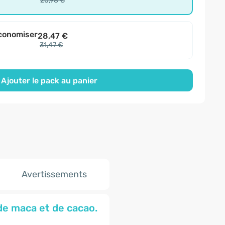
20,98 €
conomiser
28,47 €
31,47 €
Ajouter le pack au panier
Avertissements
de maca et de cacao.