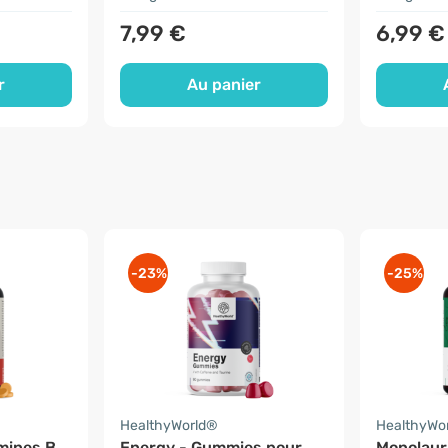
7,99 €
6,99 €
r
Au panier
-23%
-25%
HealthyWorld®
HealthyWo
mines B
Energy - Gummies pour
Monolaur