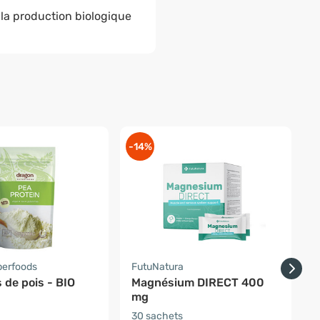
e la production biologique
-14%
perfoods
FutuNatura
D
 de pois - BIO
Magnésium DIRECT 400
mg
30 sachets
2