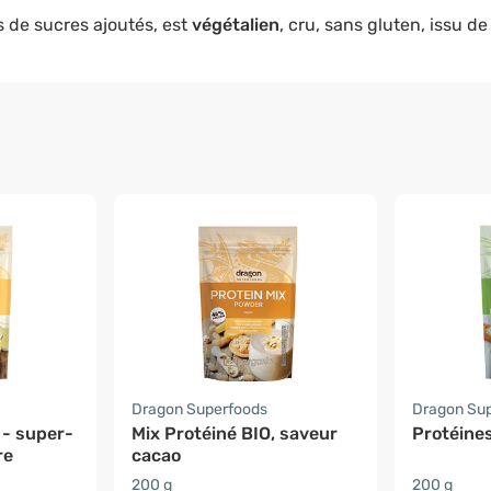
s de sucres ajoutés, est
végétalien
, cru, sans gluten, issu d
Dragon Superfoods
Dragon Su
 - super-
Mix Protéiné BIO, saveur
Protéines
re
cacao
200 g
200 g