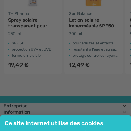
TH Pharma
Sun Balance
Spray solaire
Lotion solaire
transparent pour
imperméable SPF50 –
bébé SPF 50+
pour toute la famille
250 ml
200 ml
SPF 50
pour adultes et enfants
protection UVA et UVB
résistant à l'eau et au sable
formule invisible
protège contre les rayons UV-A et UV-B
19,49 €
12,49 €
Entreprise
Information
Rejoignez-nous
Ce site Internet utilise des cookies
Assistance et commandes