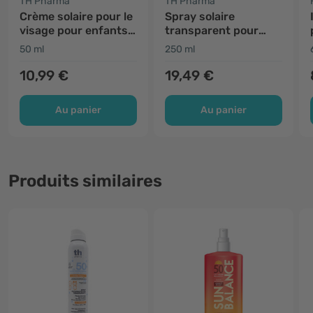
TH Pharma
TH Pharma
Crème solaire pour le
Spray solaire
visage pour enfants
transparent pour
SPF 50+
bébé SPF 50+
50 ml
250 ml
10,99 €
19,49 €
Au panier
Au panier
Produits similaires