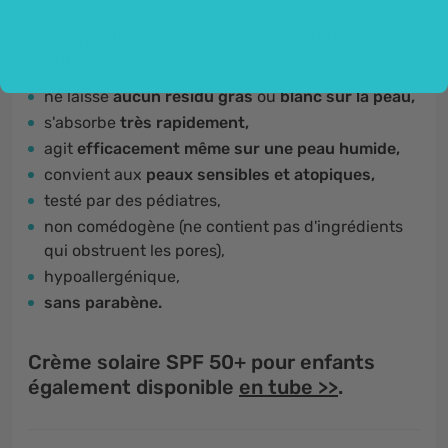
Le spray solaire pour enfants offre d'autres
avantages
qu'une protection élevée :
ne
laisse
aucun résidu gras
ou
blanc sur la peau,
s'absorbe
très rapidement,
agit
efficacement même sur une peau humide,
convient aux
peaux sensibles et atopiques,
testé par des pédiatres,
non comédogène (ne contient pas d'ingrédients
qui obstruent les pores),
hypoallergénique,
sans parabène.
Crème solaire SPF 50+ pour enfants
également disponible
en tube >>
.