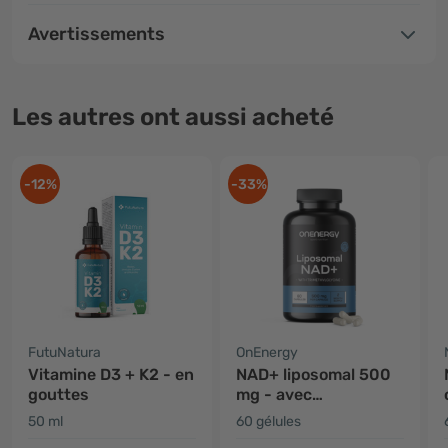
Avertissements
Les autres ont aussi acheté
-12%
-33%
FutuNatura
OnEnergy
Vitamine D3 + K2 - en
NAD+ liposomal 500
gouttes
mg - avec
triméthylglycine
50 ml
60 gélules