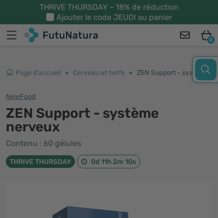
THRIVE THURSDAY – 18% de réduction
Ajouter le code
JEUDI
au panier
0
Page d'accueil
Cerveau et nerfs
ZEN Support - système nerveux
NewFood
ZEN Support - système
nerveux
Contenu : 60 gélules
THRIVE THURSDAY
0d 11h 2m 10s