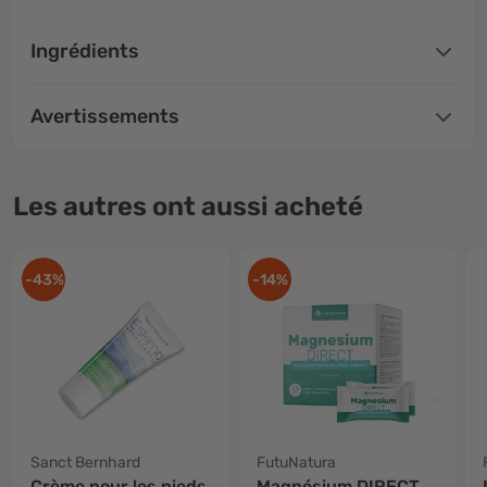
Ingrédients
Avertissements
Les autres ont aussi acheté
-43%
-14%
Sanct Bernhard
FutuNatura
Crème pour les pieds
Magnésium DIRECT