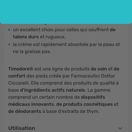
procure une
hydratation intense
de la peau,
efficace après seulement quelques jours
d'utilisation régulière,
un excellent choix pour celles qui souffrent
de
talons durs
et rugueux,
la crème est rapidement absorbée par la peau et
ne la graisse pas.
Timodore®
est une ligne de produits
de soin
et
de
confort
des pieds créée par Farmaceutici Dottor
Ciccarelli. Elle comprend des produits de qualité à
base
d'ingrédients actifs naturels
. La gamme
comprend un certain nombre de
dispositifs
médicaux innovants
,
de produits cosmétiques
et
de déodorants
à base d'extraits de thym.
Utilisation