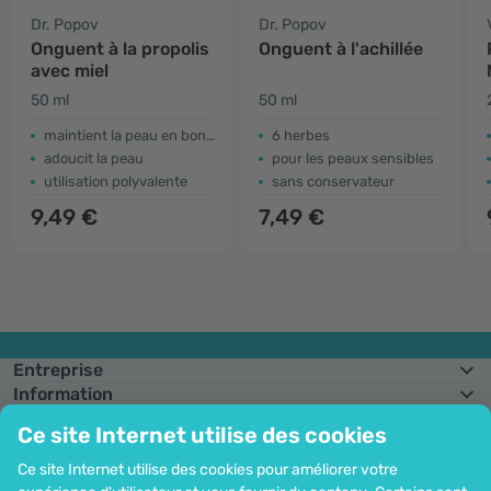
Dr. Popov
Dr. Popov
Onguent à la propolis
Onguent à l'achillée
avec miel
50 ml
50 ml
maintient la peau en bonne santé
6 herbes
adoucit la peau
pour les peaux sensibles
utilisation polyvalente
sans conservateur
9,49 €
7,49 €
Entreprise
Information
Rejoignez-nous
Ce site Internet utilise des cookies
Assistance et commandes
Ce site Internet utilise des cookies pour améliorer votre