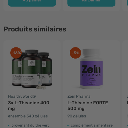
Au panier
Au panier
Produits similaires
-16%
-5%
HealthyWorld®
Zein Pharma
3x L-Théanine 400
L-Théanine FORTE
mg
500 mg
ensemble 540 gélules
90 gélules
provenant du thé vert
complément alimentaire