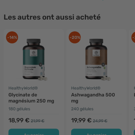
Les autres ont aussi acheté
-14%
-20%
-
HealthyWorld®
HealthyWorld®
Glycinate de
Ashwagandha 500
magnésium 250 mg
mg
180 gélules
240 gélules
18,99 €
19,99 €
21,99 €
24,99 €