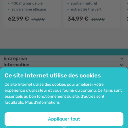
400 mg par gélule
soutien naturel
acide aminé efficace
extrait de thé vert
62,99 €
34,99 €
74,97 €
36,99 €
Entreprise
Information
Rejoignez-nous
Ce site Internet utilise des cookies
Assistance et commandes
Ce site Internet utilise des cookies pour améliorer votre
expérience d'utilisateur et vous fournir du contenu. Certains sont
essentiels au bon fonctionnement du site, d'autres sont
Possibilité de paiement par carte. Protection garantie des données
facultatifs.
Plus d'informations
personnelles via le cryptage SSL.
Droit d'auteur© 2012 - 2026   |   Be Healthy Group d.o.o.
Plan du site
Utilisation des cookies
Configuration des cookies
Appliquer tout