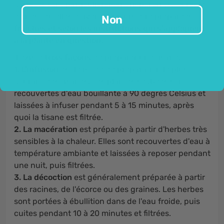
corrects sont particulièrement importants. La règle
d'or est qu'elles doivent toujours être préparées
Non
fraîches et selon les instructions qui s'appliquent
à la plante en question.
Il existe
trois façons
de préparer une tisane.
1. L'infusion
est le mode de préparation le plus
courant des tisanes. Les plantes séchées sont
recouvertes d'eau bouillante à 90 degrés Celsius et
laissées à infuser pendant 5 à 15 minutes, après
quoi la tisane est filtrée.
2. L
a macération
est préparée à partir d'herbes très
sensibles à la chaleur. Elles sont recouvertes d'eau à
température ambiante et laissées à reposer pendant
une nuit, puis filtrées.
3. La décoction
est généralement préparée à partir
des racines, de l'écorce ou des graines. Les herbes
sont portées à ébullition dans de l'eau froide, puis
cuites pendant 10 à 20 minutes et filtrées.