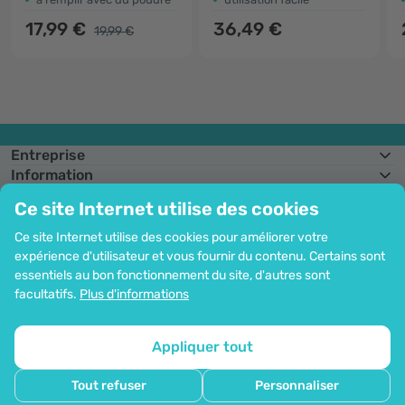
17,99 €
36,49 €
19,99 €
Entreprise
Information
Rejoignez-nous
Ce site Internet utilise des cookies
Assistance et commandes
Ce site Internet utilise des cookies pour améliorer votre
expérience d'utilisateur et vous fournir du contenu. Certains sont
essentiels au bon fonctionnement du site, d'autres sont
Possibilité de paiement par carte. Protection garantie des données
facultatifs.
Plus d'informations
personnelles via le cryptage SSL.
Droit d'auteur© 2012 - 2026   |   Be Healthy Group d.o.o.
Plan du site
Utilisation des cookies
Configuration des cookies
Appliquer tout
Tout refuser
Personnaliser