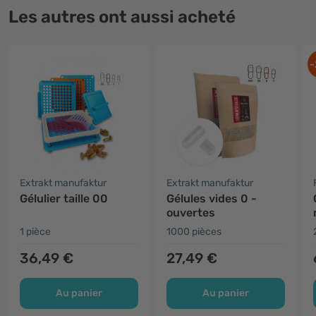
Les autres ont aussi acheté
-
Extrakt manufaktur
Extrakt manufaktur
Gélulier taille 00
Gélules vides 0 -
ouvertes
1 pièce
1000 pièces
36,49 €
27,49 €
Au panier
Au panier