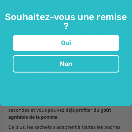
plus rapidement chez ceux qui suivent un régime
végétalien
ou
végétarien
.
Souhaitez-vous une remise
?
Vitamine B12 essentielle sous forme de
sachets pratiques au goût de pomme.
Oui
La vitamine B12 DIRECT
de la marque
HealthyWorld
Non
est un excellent choix pour tous ceux qui
recherchent une
alternative savoureuse aux
capsules
ou
comprimés
, car elle séduit par son
emballage pratique
en sachets, qui sont
extrêmement
faciles à consommer
- versez le
contenu sur la langue, où il se dissolve en quelques
secondes et vous pouvez déjà profiter du
goût
agréable de la pomme
.
De plus, les sachets s'adaptent à toutes les poches