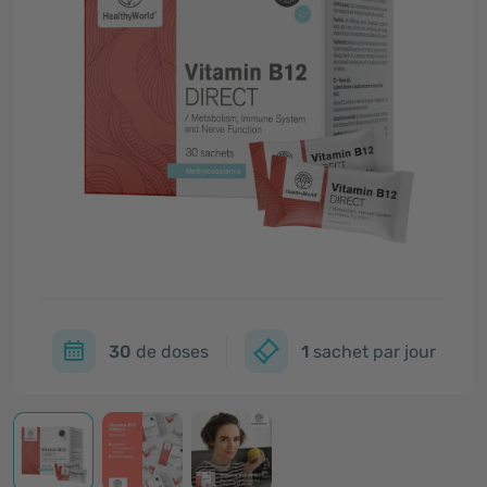
30
de doses
1
sachet par jour