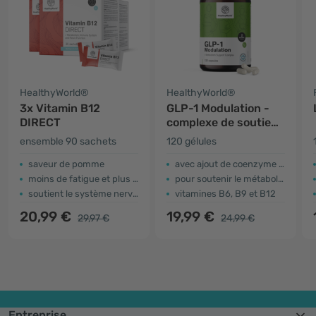
HealthyWorld®
HealthyWorld®
3x Vitamin B12
GLP-1 Modulation -
DIRECT
complexe de soutien
au métabolisme
ensemble 90 sachets
120 gélules
saveur de pomme
avec ajout de coenzyme Q10
moins de fatigue et plus de résistance
pour soutenir le métabolisme
soutient le système nerveux
vitamines B6, B9 et B12
20,99 €
19,99 €
29,97 €
24,99 €
Entreprise