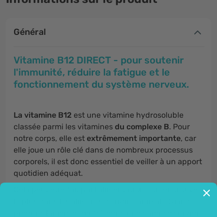
Général
Vitamine B12 DIRECT - pour soutenir
l'immunité, réduire la fatigue et le
fonctionnement du système nerveux.
La vitamine B12
est une vitamine hydrosoluble
classée parmi les vitamines
du complexe B
. Pour
notre corps, elle est
extrêmement importante
, car
elle joue un rôle clé dans de nombreux processus
corporels, il est donc essentiel de veiller à un apport
quotidien adéquat.
Cela peut être fait par l'alimentation - on en trouve
le plus dans les aliments d'origine animale (viande,
produits laitiers et œufs), donc une carence survient