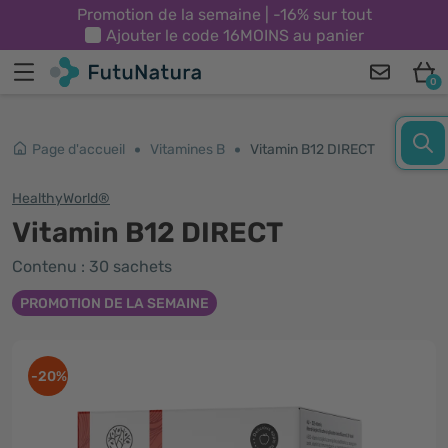
Promotion de la semaine | -16% sur tout
Ajouter le code
16MOINS
au panier
0
Page d'accueil
Vitamines B
Vitamin B12 DIRECT
HealthyWorld®
Vitamin B12 DIRECT
Contenu : 30 sachets
PROMOTION DE LA SEMAINE
-20%