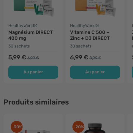
HealthyWorld®
HealthyWorld®
Magnésium DIRECT
Vitamine C 500 +
400 mg
Zinc + D3 DIRECT
30 sachets
30 sachets
5,99 €
6,99 €
6,99 €
8,99 €
Au panier
Au panier
Produits similaires
-30%
-20%