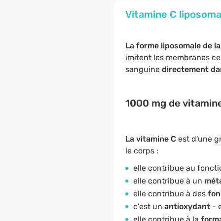
Vitamine C liposomal
La forme liposomale de l
imitent les membranes cell
sanguine
directement dan
1000 mg de vitamine
La vitamine C
est d'une g
le corps :
elle contribue au fonc
elle contribue à un
méta
elle contribue à des
fon
c'est un
antioxydant
- 
elle contribue à la
forma