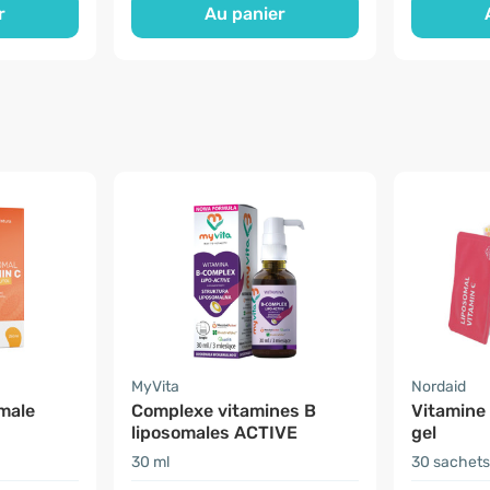
r
Au panier
MyVita
Nordaid
male
Complexe vitamines B
Vitamine 
liposomales ACTIVE
gel
30 ml
30 sachets