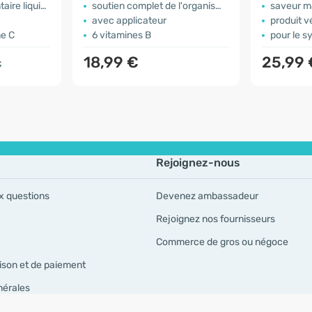
re liquide
soutien complet de l'organisme
saveur 
avec applicateur
produit 
ne C
6 vitamines B
pour le s
18,99 €
25,99 
€
Rejoignez-nous
x questions
Devenez ambassadeur
Rejoignez nos fournisseurs
Commerce de gros ou négoce
ison et de paiement
nérales