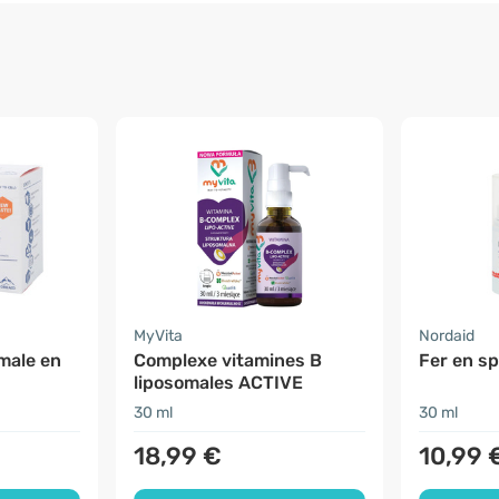
MyVita
Nordaid
male en
Complexe vitamines B
Fer en s
liposomales ACTIVE
30 ml
30 ml
18,99 €
10,99 