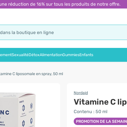
 réduction de 16% sur tous les produits de notre offre.
sement
Sexualité
Détox
Alimentation
Gummies
Enfants
tamine C liposomale en spray, 50 ml
Nordaid
Vitamine C li
Contenu : 50 ml
PROMOTION DE LA SEMAI