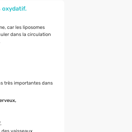
 oxydatif.
e, car les liposomes
uler dans la circulation
.
ns très importantes dans
erveux,
,
e des vaisseaux