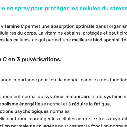
e en spray pour protéger les cellules du stress
a vitamine C
permet une
absorption optimale
dans l'organism
ulaires du corps. La vitamine est ainsi protégée et peut circ
s les cellules
, ce qui permet une
meilleure biodisponibilité
 C en 3 pulvérisations.
rande importance pour tout le monde, car elle a des fonctio
tionnement normal du
système immunitaire
et du
système n
bolisme énergétique
normal et à
réduire la fatigue,
ctions psychologiques
normales,
elle contribue à protéger les cellules contre le stress oxydatif
tion normale de collagène
pour assurer la fonction normal