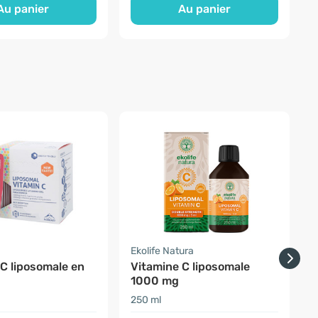
Au panier
Au panier
Ekolife Natura
E
C liposomale en
Vitamine C liposomale
V
1000 mg
250 ml
1