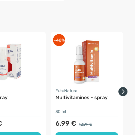
-46%
FutuNatura
N
pray
Multivitamines - spray
30 ml
3
€
6,99 €
12,99 €