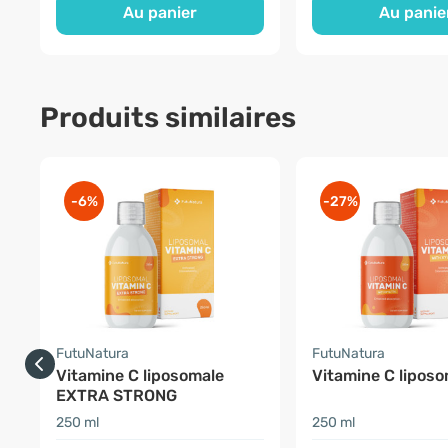
Au panier
Au panie
Produits similaires
-6%
-27%
FutuNatura
FutuNatura
Vitamine C liposomale
Vitamine C liposo
EXTRA STRONG
250 ml
250 ml