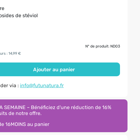
re
osides de stéviol
N° de produit: ND03
urs : 14,99 €
Ajouter au panier
er via :
info@futunatura.fr
 SEMAINE – Bénéficiez d'une réduction de 16%
its de notre offre.
ode
16MOINS
au panier