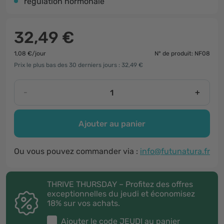
régulation hormonale
32,49 €
1,08 €/jour
N° de produit: NF08
Prix le plus bas des 30 derniers jours : 32,49 €
-
+
Ajouter au panier
Ou vous pouvez commander via :
info@futunatura.fr
THRIVE THURSDAY – Profitez des offres
exceptionnelles du jeudi et économisez
18% sur vos achats.
Ajouter le code
JEUDI
au panier