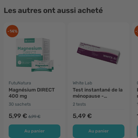
Les autres ont aussi acheté
-14%
-
FutuNatura
White Lab
Magnésium DIRECT
Test instantané de la
400 mg
ménopause -
hormone FSH
30 sachets
2 tests
5,99 €
5,49 €
6,99 €
Au panier
Au panier