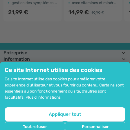
​gestion des symptômes de la ménopause
avec vitamines et minéraux
21,99 €
14,99 €
19,99 €
Entreprise
Information
Rejoignez-nous
Ce site Internet utilise des cookies
Assistance et commandes
Ce site Internet utilise des cookies pour améliorer votre
expérience d'utilisateur et vous fournir du contenu. Certains sont
essentiels au bon fonctionnement du site, d'autres sont
Possibilité de paiement par carte. Protection garantie des données
facultatifs.
Plus d'informations
personnelles via le cryptage SSL.
Droit d'auteur© 2012 - 2026   |   Be Healthy Group d.o.o.
Plan du site
Utilisation des cookies
Configuration des cookies
Appliquer tout
Tout refuser
Personnaliser