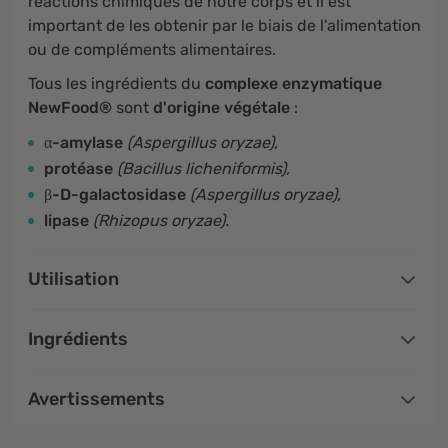
réactions chimiques de notre corps et il est
important de les obtenir par le biais de l'alimentation
ou de compléments alimentaires.
Tous les ingrédients du
complexe enzymatique
NewFood®
sont
d'origine végétale
:
α-amylase
(Aspergillus oryzae),
protéase
(Bacillus licheniformis),
β-D-galactosidase
(Aspergillus oryzae),
lipase
(Rhizopus oryzae).
Utilisation
Ingrédients
Avertissements