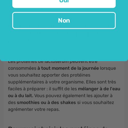
Oui
l'utilisation d'ingrédients naturels.
Non
Les protéines aromatisées à la crème de
vanille contiennent 21,9 g de protéines
par portion.
Les protéines de lactosérum peuvent être
consommées
à tout moment de la journée
lorsque
vous souhaitez apporter des protéines
supplémentaires à votre organisme. Elles sont très
faciles à préparer : il suffit de les
mélanger à de l'eau
ou à du lait.
Vous pouvez également les ajouter à
des
smoothies ou à des shakes
si vous souhaitez
agrémenter votre repas.