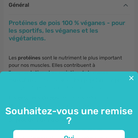
Général
Protéines de pois 100 % véganes - pour
les sportifs, les véganes et les
végétariens.
Les
protéines
sont le nutriment le plus important
pour nos muscles. Elles contribuent à
l'augmentation et au maintien de la masse
musculaire,
ce qui explique leur popularité auprès
des sportifs professionnels et amateurs.
Les protéines de pois
sont, comme leur nom
l'indique, dérivées des pois. Les pois sont des
Souhaitez-vous une remise
légumineuses et leurs fruits sont
une riche source
?
de protéines très digestes.
Les protéines Intenson ont une
durée de
conservation courte
, ce qui
s'explique par