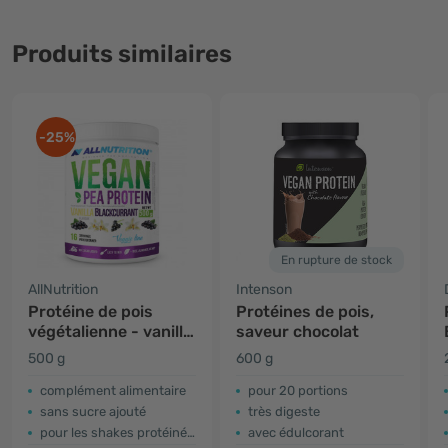
Produits similaires
-25%
En rupture de stock
AllNutrition
Intenson
Protéine de pois
Protéines de pois,
végétalienne - vanille,
saveur chocolat
cassis
500 g
600 g
complément alimentaire
pour 20 portions
sans sucre ajouté
très digeste
pour les shakes protéinés ou les puddings
avec édulcorant