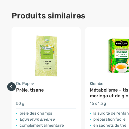
Produits similaires
Dr. Popov
Klember
Prêle, tisane
Métabolisme – ti
moringa et de gi
50 g
16 x 1,5 g
prêle des champs
la surdité de l'enfan
Equisetum arvense
préparation facile
complément alimentaire
en sachets de thé