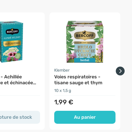
-
Klember
F
 - Achillée
Voies respiratoires -
O
lle et échinacée
tisane sauge et thym
10 x 1,5 g
2
1,99 €
pture de stock
Au panier