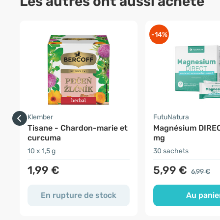
Les autres ont aussi acheté
-14%
Klember
FutuNatura
Tisane - Chardon-marie et
Magnésium DIRE
curcuma
mg
10 x 1,5 g
30 sachets
1,99 €
5,99 €
6,99 €
En rupture de stock
Au panie