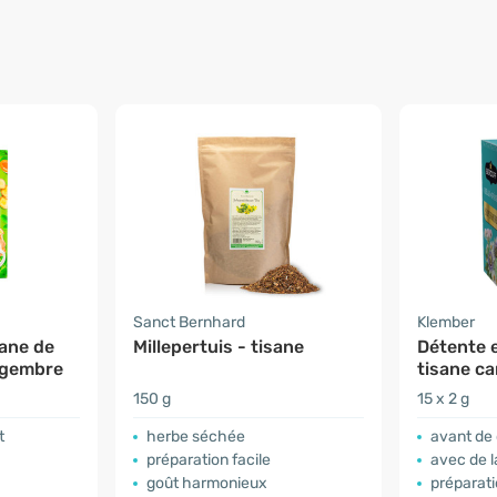
Sanct Bernhard
Klember
sane de
Millepertuis - tisane
Détente 
ngembre
tisane ca
valériane
150 g
15 x 2 g
t
herbe séchée
avant de 
préparation facile
avec de la 
goût harmonieux
préparati