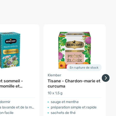
En rupture de stock
Klember
K
et sommeil -
Tisane - Chardon-marie et
T
momille et
curcuma
m
10 x 1,5 g
1
dormir
sauge et menthe
lavande et de la mélisse
préparation simple et rapide
on facile
sachets de thé