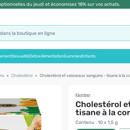
ptionnelles du jeudi et économisez 18% sur vos achats.
sement
Sexualité
Détox
Alimentation
Gummies
Enfants
ins
Cholestérol
Cholestérol et vaisseaux sanguins - tisane à la co
Klember
Cholestérol e
tisane à la c
Contenu : 10 x 1,5 g