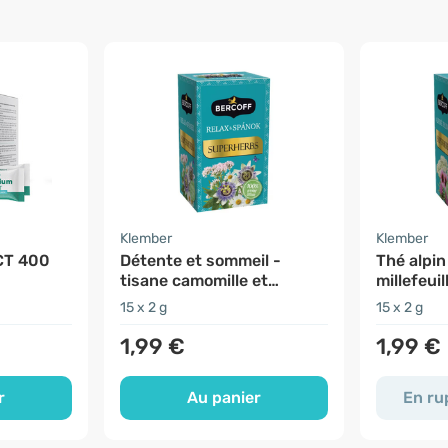
Klember
Klember
CT 400
Détente et sommeil -
Thé alpin
tisane camomille et
millefeui
valériane
pourpre
15 x 2 g
15 x 2 g
1,99 €
1,99 €
r
Au panier
En ru