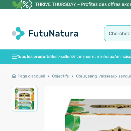
THRIVE THURSDAY – Profitez des offres exce
Tous les produits
Best-sellers
Vitamines et minéraux
Amincis
Page d'accueil
Objectifs
Cœur, sang, vaisseaux sangu