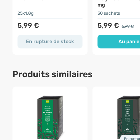
mg
25x1.8g
30 sachets
5,99 €
5,99 €
6,99 €
En rupture de stock
Au panie
Produits similaires
En ruptu