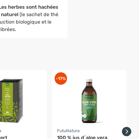
Les herbes sont hachées
 naturel
(le sachet de thé
duction biologique et le
ibrées.
-17%
a
FutuNatura
K
ert
100 % jus d´aloe vera