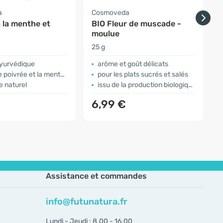
a
Cosmoveda
 la menthe et
BIO Fleur de muscade -
moulue
L
25 g
1
ayurvédique
arôme et goût délicats
oivrée et la menthe nana
pour les plats sucrés et salés
e naturel
issu de la production biologique
6,99 €
Assistance et commandes
info@futunatura.fr
Lundi - Jeudi : 8.00 - 16.00