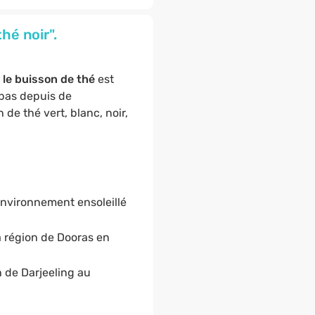
hé noir".
t
le
buisson de thé
est
 bas depuis de
de thé vert, blanc, noir,
 environnement ensoleillé
la région de Dooras en
n de Darjeeling au