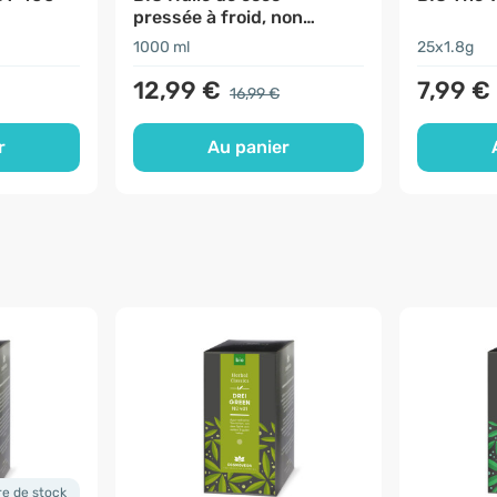
pressée à froid, non
raffinée
1000 ml
25x1.8g
12,99 €
7,99 €
16,99 €
r
Au panier
re de stock