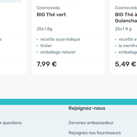
Cosmoveda
Cosmoved
BIO Thé vert
BIO Thé à
Gulancha
25x1.8g
25x1.8 g
e
recette ayurvédique
recette 
théier
la menthe p
emballage naturel
emballag
7,99 €
5,49 €
Rejoignez-nous
x questions
Devenez ambassadeur
Rejoignez nos fournisseurs