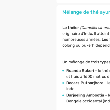
Mélange de thé ayurv
Le théier
(Camellia sinens
originaire d'Inde. Il atte
nombreuses années.
Les 
oolong ou pu-erh dépend 
Un mélange de trois types 
Ruanda Rukeri
- le thé
et frais à 1600 mètres d'
Dooars Putharjhora
- l
Inde.
Darjeeling Ambootia
- 
Bengale occidental (Ind