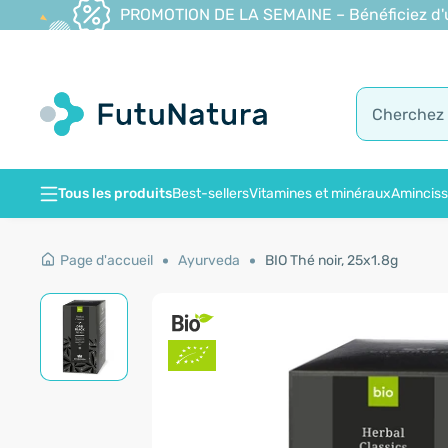
PROMOTION DE LA SEMAINE – Bénéficiez d'une
Tous les produits
Best-sellers
Vitamines et minéraux
Amincis
Page d'accueil
Ayurveda
BIO Thé noir, 25x1.8g